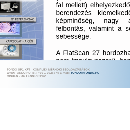
fal mellett) elhelyezked
berendezés kiemelked
képminőség, nagy á
felbontás, valamint a s
sebessége.
A FlatScan 27 hordozh
nem impulzusszerű, ha
sugárzással dolgozik. 
TONDO SP1 KFT - KOMPLEX MÉRNÖKI SZOLGÁLTATÁSOK
WWW.TONDO.HU Tel.: +36 1 202
6774 E-mail:
TONDO@TONDO.HU
egyenletes, nagy át
MINDEN JOG FENNTARTVA!
képalkotáskor nagy 
eredményez. A ren
sugárkimeneti nyílás 
nagyításig nem s
minőségromlást. Ugya
nagy nyílásszögű (60