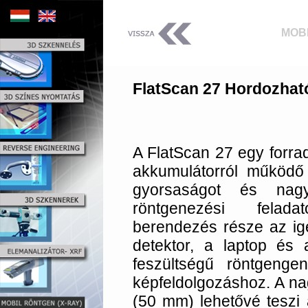
MOBI
FlatScan 27 Hordozhat
A FlatScan 27 egy forra
akkumulátorról működő
gyorsaságot és nagy
röntgenezési felad
berendezés része az i
detektor, a laptop és 
feszültségű röntgenge
képfeldolgozáshoz. A n
(50 mm) lehetővé teszi