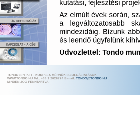
kutatási, fejlesztési proj
Az elmúlt évek során, sz
a legváltozatosabb s
mindezidáig. Bízunk abb
és leendő ügyfelünk kihív
Üdvözlettel: Tondo mun
TONDO SP1 KFT - KOMPLEX MÉRNÖKI SZOLGÁLTATÁSOK
WWW.TONDO.HU Tel.: +36 1 202
6774 E-mail:
TONDO@TONDO.HU
MINDEN JOG FENNTARTVA!