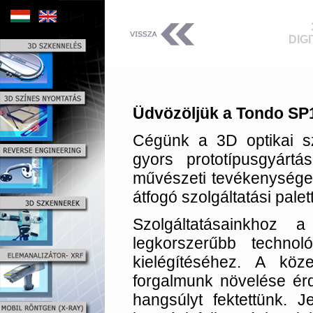
DIG
Üdvözöljük a Tondo SP1
Cégünk a 3D optikai sz
gyors prototípusgyártá
művészeti tevékenységek 
átfogó szolgáltatási pale
Szolgáltatásainkhoz
legkorszerűbb technol
kielégítéséhez. A köze
forgalmunk növelése érd
hangsúlyt fektettünk. 